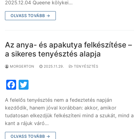
b
2025.12.04 Queene kölykei…
o
OLVASS TOVÁBB →
o
k
Az anya- és apakutya felkészítése –
a sikeres tenyésztés alapja
MORGERTON
2025.11.29.
TENYÉSZTÉS
F
T
a
w
A felelős tenyésztés nem a fedeztetés napján
c
itt
kezdődik, hanem jóval korábban: akkor, amikor
e
er
tudatosan elkezdjük felkészíteni mind a szukát, mind a
b
kant a rájuk váró…
o
OLVASS TOVÁBB →