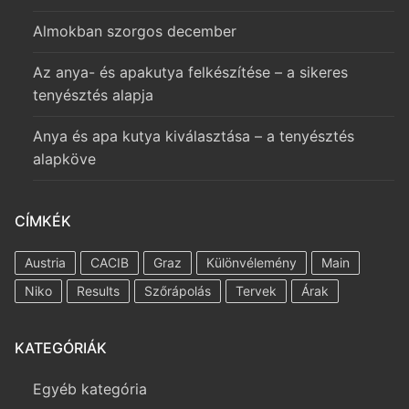
Almokban szorgos december
Az anya- és apakutya felkészítése – a sikeres
tenyésztés alapja
Anya és apa kutya kiválasztása – a tenyésztés
alapköve
CÍMKÉK
Austria
CACIB
Graz
Különvélemény
Main
Niko
Results
Szőrápolás
Tervek
Árak
KATEGÓRIÁK
Egyéb kategória