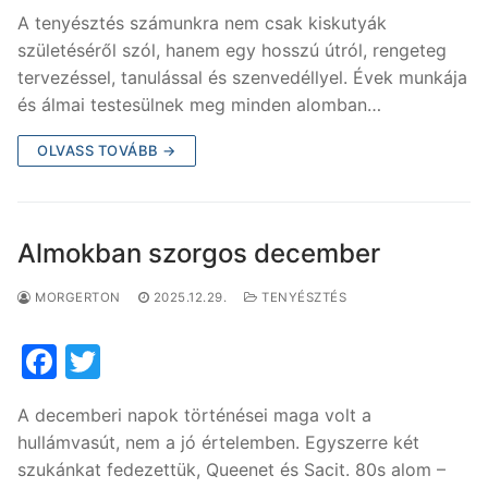
a
w
A tenyésztés számunkra nem csak kiskutyák
c
itt
születéséről szól, hanem egy hosszú útról, rengeteg
e
er
tervezéssel, tanulással és szenvedéllyel. Évek munkája
b
és álmai testesülnek meg minden alomban…
o
OLVASS TOVÁBB →
o
k
Almokban szorgos december
MORGERTON
2025.12.29.
TENYÉSZTÉS
F
T
a
w
A decemberi napok történései maga volt a
c
itt
hullámvasút, nem a jó értelemben. Egyszerre két
e
er
szukánkat fedezettük, Queenet és Sacit. 80s alom –