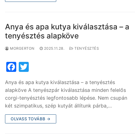
o
k
Anya és apa kutya kiválasztása – a
tenyésztés alapköve
MORGERTON
2025.11.28.
TENYÉSZTÉS
F
T
a
w
Anya és apa kutya kiválasztása – a tenyésztés
c
itt
alapköve A tenyészpár kiválasztása minden felelős
e
er
corgi-tenyésztés legfontosabb lépése. Nem csupán
b
két szimpatikus, szép kutyát állítunk párba,…
o
OLVASS TOVÁBB →
o
k