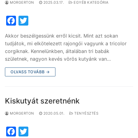
MORGERTON
2025.03.17.
EGYÉB KATEGÓRIA
F
T
a
w
Akkor beszélgessünk erről kicsit. Mint azt sokan
c
itt
tudjátok, mi elkötelezett rajongói vagyunk a tricolor
e
er
corgiknak. Kennelünkben, általában tri babák
b
születnek, nagyon kevés vörös kutyánk van…
o
OLVASS TOVÁBB →
o
k
Kiskutyát szeretnénk
MORGERTON
2020.05.01.
TENYÉSZTÉS
F
T