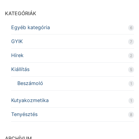
KATEGÓRIÁK
Egyéb kategória
6
GYIK
7
Hírek
2
Kiállítás
5
Beszámoló
1
Kutyakozmetika
1
Tenyésztés
8
ARCHÍVUM