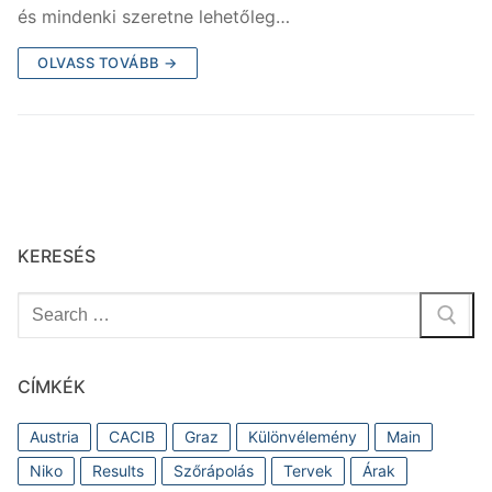
b
és mindenki szeretne lehetőleg…
o
OLVASS TOVÁBB →
o
k
KERESÉS
Keresése:
CÍMKÉK
Austria
CACIB
Graz
Különvélemény
Main
Niko
Results
Szőrápolás
Tervek
Árak