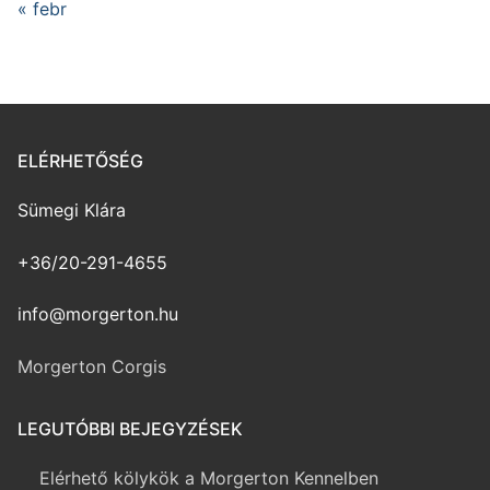
« febr
ELÉRHETŐSÉG
Sümegi Klára
+36/20-291-4655
info@morgerton.hu
Morgerton Corgis
LEGUTÓBBI BEJEGYZÉSEK
Elérhető kölykök a Morgerton Kennelben