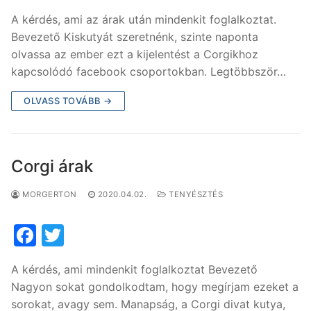
a
w
A kérdés, ami az árak után mindenkit foglalkoztat.
c
itt
Bevezető Kiskutyát szeretnénk, szinte naponta
e
er
olvassa az ember ezt a kijelentést a Corgikhoz
b
kapcsolódó facebook csoportokban. Legtöbbször…
o
OLVASS TOVÁBB →
o
k
Corgi árak
MORGERTON
2020.04.02.
TENYÉSZTÉS
F
T
a
w
A kérdés, ami mindenkit foglalkoztat Bevezető
c
itt
Nagyon sokat gondolkodtam, hogy megírjam ezeket a
e
er
sorokat, avagy sem. Manapság, a Corgi divat kutya,