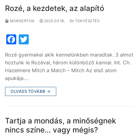
Rozé, a kezdetek, az alapító
MORGERTON
2025.03.18.
TENYÉSZTÉS
F
T
a
w
Rozé gyermekei akik kennelünkben maradtak. 3 almot
c
itt
hoztunk le Rozéval, három különböző kannal. Int. Ch.
e
er
Hazelmere Mitch a Match – Mitch Az első alom
b
apukája.…
o
OLVASS TOVÁBB →
o
k
Tartja a mondás, a minőségnek
nincs színe… vagy mégis?