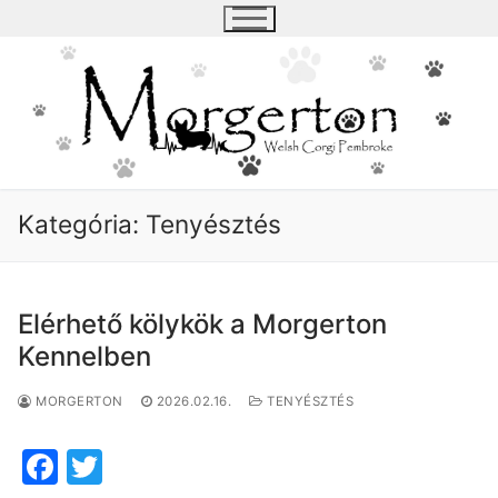
Ugrás
a
tartalomra
Kategória:
Tenyésztés
Elérhető kölykök a Morgerton
Kennelben
MORGERTON
2026.02.16.
TENYÉSZTÉS
F
T