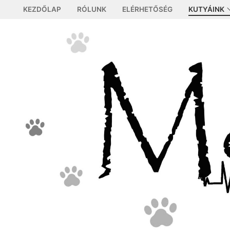
Ugrás
KEZDŐLAP
RÓLUNK
ELÉRHETŐSÉG
KUTYÁINK
a
tartalomra