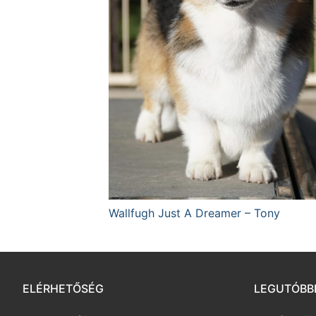
Wallfugh Just A Dreamer – Tony
ELÉRHETŐSÉG
LEGUTÓBB