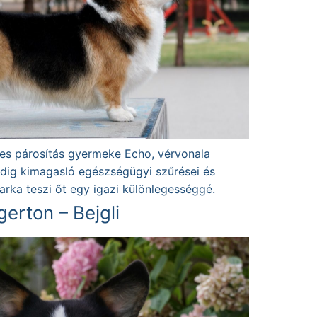
es párosítás gyermeke Echo, vérvonala
edig kimagasló egészségügyi szűrései és
arka teszi őt egy igazi különlegességgé.
erton – Bejgli