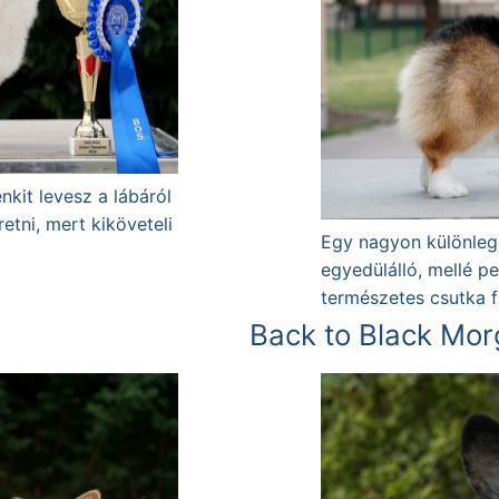
kit levesz a lábáról
etni, mert kiköveteli
Egy nagyon különleg
egyedülálló, mellé p
természetes csutka f
Back to Black Morg