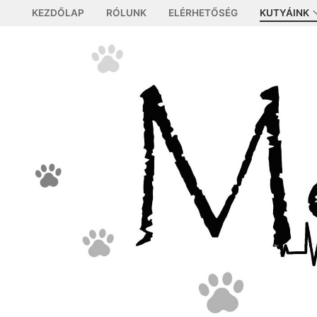
Ugrás
KEZDŐLAP
RÓLUNK
ELÉRHETŐSÉG
KUTYÁINK
a
tartalomra