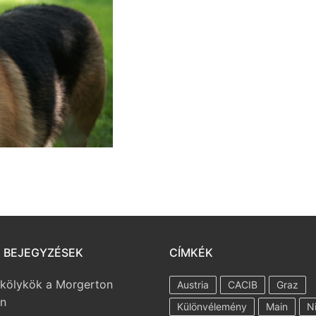
I BEJEGYZÉSEK
CÍMKÉK
 kölykök a Morgerton
Austria
CACIB
Graz
en
Különvélemény
Main
N