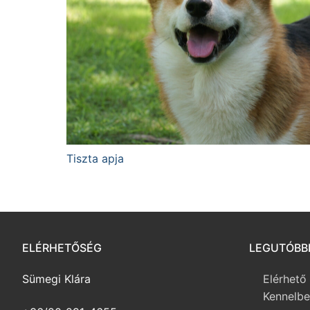
Tiszta apja
ELÉRHETŐSÉG
LEGUTÓBB
Sümegi Klára
Elérhető
Kennelb