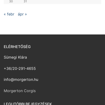
30
31
« febr
ápr »
ELÉRHETŐSÉG
Sümegi Klára
+36/20-291-4655
info@morgerton.hu
Morgerton Corgis
LEGUTÓBBI BEJEGYZÉSEK