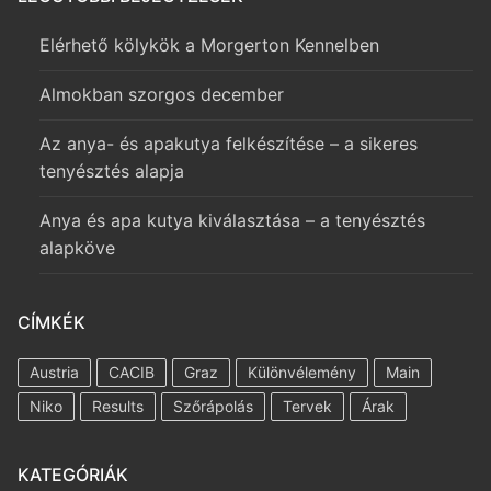
Elérhető kölykök a Morgerton Kennelben
Almokban szorgos december
Az anya- és apakutya felkészítése – a sikeres
tenyésztés alapja
Anya és apa kutya kiválasztása – a tenyésztés
alapköve
CÍMKÉK
Austria
CACIB
Graz
Különvélemény
Main
Niko
Results
Szőrápolás
Tervek
Árak
KATEGÓRIÁK