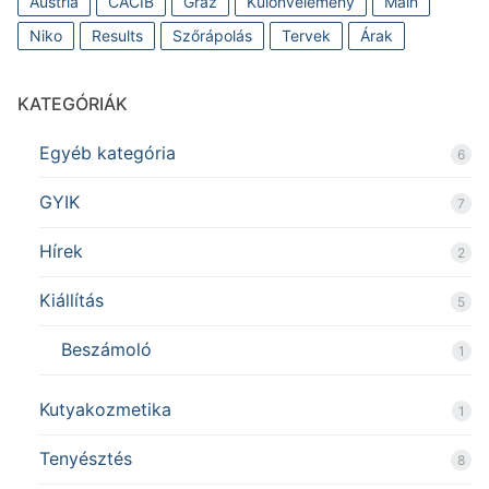
Austria
CACIB
Graz
Különvélemény
Main
Niko
Results
Szőrápolás
Tervek
Árak
KATEGÓRIÁK
Egyéb kategória
6
GYIK
7
Hírek
2
Kiállítás
5
Beszámoló
1
Kutyakozmetika
1
Tenyésztés
8