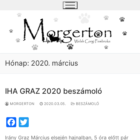
Ugrás
a
tartalomra
Hónap:
2020. március
IHA GRAZ 2020 beszámoló
MORGERTON
2020.03.05.
BESZÁMOLÓ
F
T
a
w
Irány Graz Március elsején hajnalban, 5 óra előtt pár