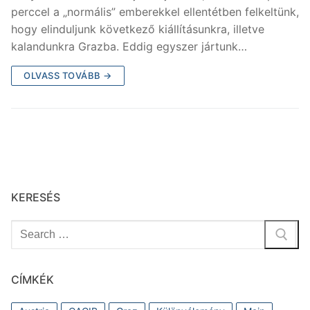
c
itt
perccel a „normális” emberekkel ellentétben felkeltünk,
e
er
hogy elinduljunk következő kiállításunkra, illetve
b
kalandunkra Grazba. Eddig egyszer jártunk…
o
OLVASS TOVÁBB →
o
k
KERESÉS
Keresése:
CÍMKÉK