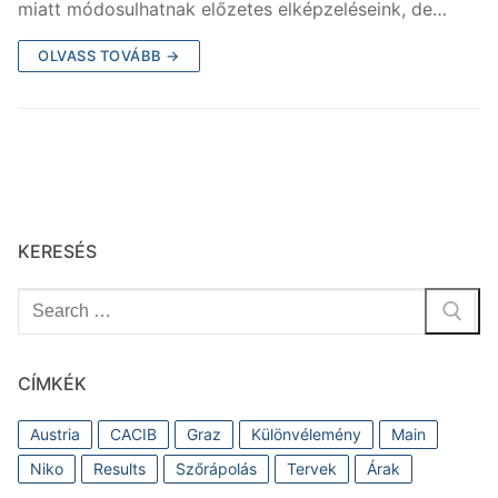
b
miatt módosulhatnak előzetes elképzeléseink, de…
o
OLVASS TOVÁBB →
o
k
KERESÉS
Keresése:
CÍMKÉK
Austria
CACIB
Graz
Különvélemény
Main
Niko
Results
Szőrápolás
Tervek
Árak