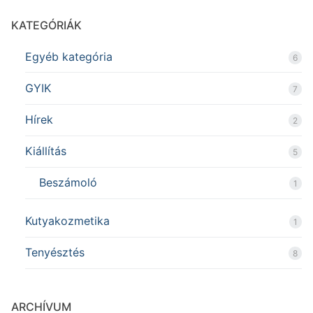
KATEGÓRIÁK
Egyéb kategória
6
GYIK
7
Hírek
2
Kiállítás
5
Beszámoló
1
Kutyakozmetika
1
Tenyésztés
8
ARCHÍVUM