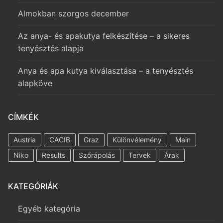
Almokban szorgos december
Az anya- és apakutya felkészítése – a sikeres
tenyésztés alapja
Anya és apa kutya kiválasztása – a tenyésztés
alapköve
CÍMKÉK
Austria
CACIB
Graz
Különvélemény
Main
Niko
Results
Szőrápolás
Tervek
Árak
KATEGÓRIÁK
Egyéb kategória