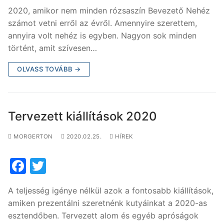
a
w
2020, amikor nem minden rózsaszín Bevezető Nehéz
c
itt
számot vetni erről az évről. Amennyire szerettem,
e
er
annyira volt nehéz is egyben. Nagyon sok minden
b
történt, amit szívesen…
o
OLVASS TOVÁBB →
o
k
Tervezett kiállítások 2020
MORGERTON
2020.02.25.
HÍREK
F
T
a
w
A teljesség igénye nélkül azok a fontosabb kiállítások,
c
itt
amiken prezentálni szeretnénk kutyáinkat a 2020-as
e
er
esztendőben. Tervezett alom és egyéb apróságok