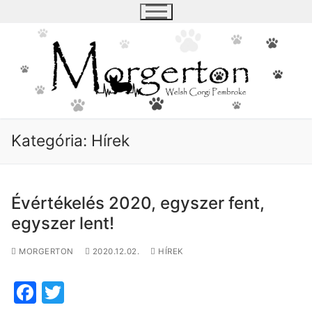
Ugrás
a
tartalomra
Kategória:
Hírek
Évértékelés 2020, egyszer fent,
egyszer lent!
MORGERTON
2020.12.02.
HÍREK
F
T