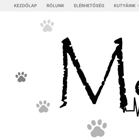
Ugrás
KEZDŐLAP
RÓLUNK
ELÉRHETŐSÉG
KUTYÁINK
a
tartalomra