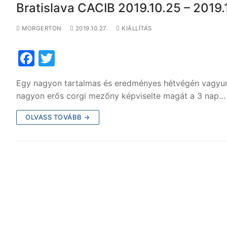
Bratislava CACIB 2019.10.25 – 2019.
k
MORGERTON
2019.10.27.
KIÁLLÍTÁS
F
T
a
w
Egy nagyon tartalmas és eredményes hétvégén vagyun
c
itt
nagyon erős corgi mezőny képviselte magát a 3 nap…
e
er
OLVASS TOVÁBB →
b
o
o
k