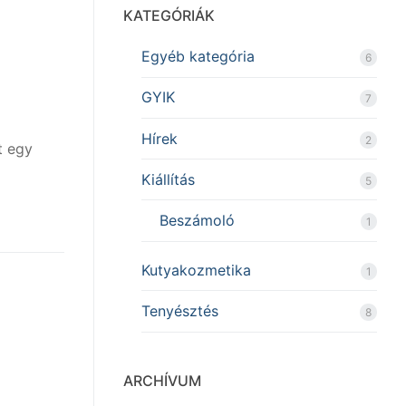
KATEGÓRIÁK
Egyéb kategória
6
GYIK
7
Hírek
2
t egy
Kiállítás
5
Beszámoló
1
Kutyakozmetika
1
Tenyésztés
8
ARCHÍVUM