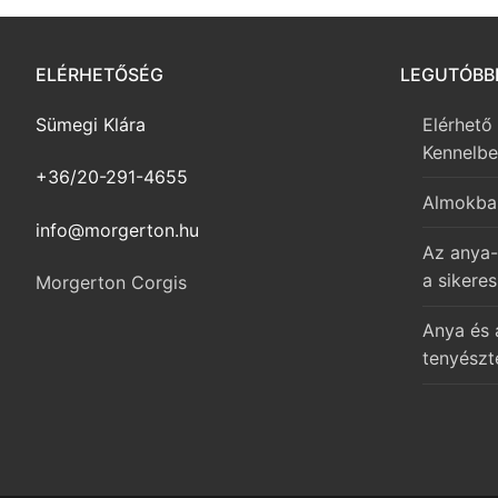
ELÉRHETŐSÉG
LEGUTÓBB
Sümegi Klára
Elérhető
Kennelb
+36/20-291-4655
Almokba
info@morgerton.hu
Az anya-
a sikeres
Morgerton Corgis
Anya és 
tenyészt