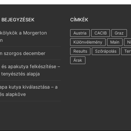
I BEJEGYZÉSEK
CÍMKÉK
 kölykök a Morgerton
Austria
CACIB
Graz
en
Különvélemény
Main
N
Results
Szőrápolás
Ter
n szorgos december
Árak
 és apakutya felkészítése –
 tenyésztés alapja
apa kutya kiválasztása – a
és alapköve