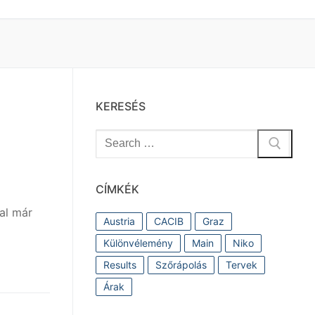
KERESÉS
Keresése:
CÍMKÉK
val már
Austria
CACIB
Graz
Különvélemény
Main
Niko
Results
Szőrápolás
Tervek
Árak