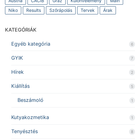
Austria
CACIB
Graz
Különvélemény
Main
Niko
Results
Szőrápolás
Tervek
Árak
KATEGÓRIÁK
Egyéb kategória
6
GYIK
7
Hírek
2
Kiállítás
5
Beszámoló
1
Kutyakozmetika
1
Tenyésztés
8