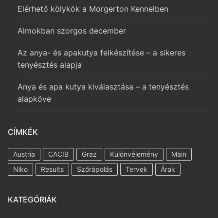
Elérhető kölykök a Morgerton Kennelben
Almokban szorgos december
Az anya- és apakutya felkészítése – a sikeres
tenyésztés alapja
Anya és apa kutya kiválasztása – a tenyésztés
alapköve
CÍMKÉK
Austria
CACIB
Graz
Különvélemény
Main
Niko
Results
Szőrápolás
Tervek
Árak
KATEGÓRIÁK