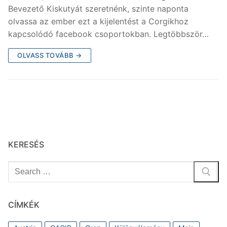
c
itt
Bevezető Kiskutyát szeretnénk, szinte naponta
e
er
olvassa az ember ezt a kijelentést a Corgikhoz
b
kapcsolódó facebook csoportokban. Legtöbbször…
o
OLVASS TOVÁBB →
o
k
KERESÉS
Keresése:
CÍMKÉK