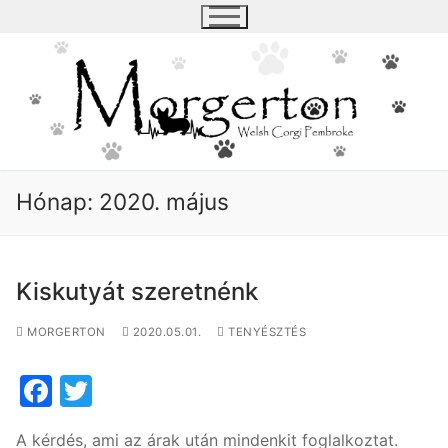
Ugrás
a
tartalomra
Hónap:
2020. május
Kiskutyát szeretnénk
MORGERTON
2020.05.01.
TENYÉSZTÉS
F
T
a
w
A kérdés, ami az árak után mindenkit foglalkoztat.