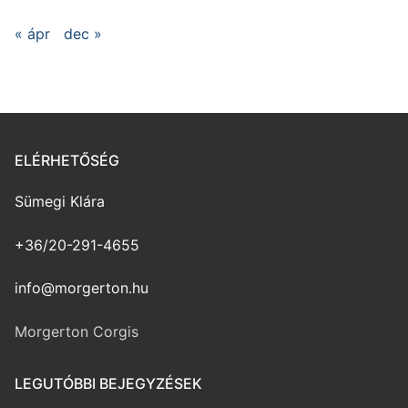
« ápr
dec »
ELÉRHETŐSÉG
Sümegi Klára
+36/20-291-4655
info@morgerton.hu
Morgerton Corgis
LEGUTÓBBI BEJEGYZÉSEK