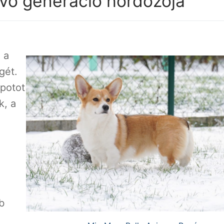
jövő generáció hordozója
 a
gét.
apotot
k, a
b