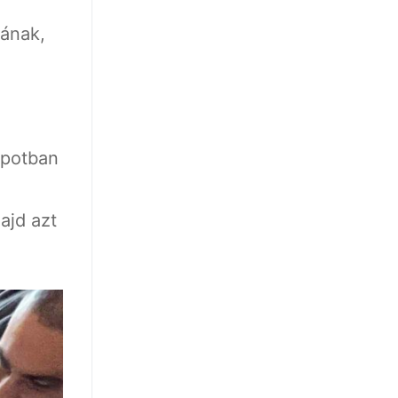
kának,
apotban
ajd azt