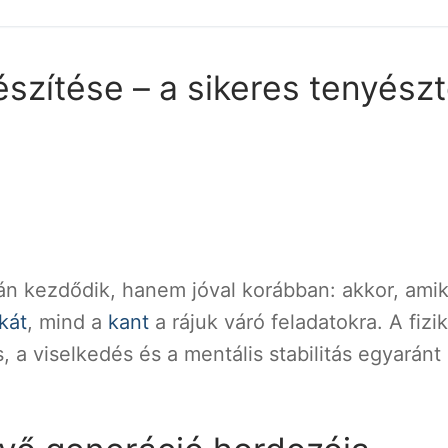
észítése – a sikeres tenyész
n kezdődik, hanem jóval korábban: akkor, amik
kát
, mind a
kant
a rájuk váró feladatokra. A fizik
, a viselkedés és a mentális stabilitás egyaránt