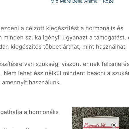
Mio Mare Bella Anima – Rozé
ezdeni a célzott kiegészítést a hormonális és
 minden szuka igényli ugyanazt a támogatást, 
lan kiegészítés többet árthat, mint használhat.
észítésre van szükség, viszont ennek felismeré
is. Nem lehet ész nélkül mindent beadni a szuká
nt amennyit használunk.
gathatja a hormonális