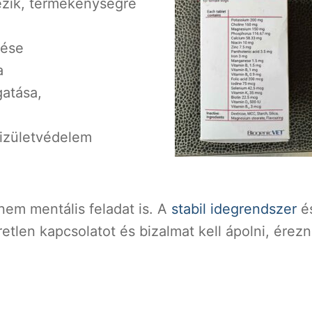
kezik, termékenységre
zése
a
gatása,
 izületvédelem
nem mentális feladat is. A
stabil idegrendszer
é
retlen kapcsolatot és bizalmat kell ápolni, érezni