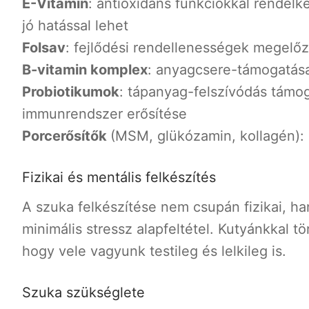
E-Vitamin
: antioxidáns funkciókkal rendel
jó hatással lehet
Folsav
: fejlődési rendellenességek megelő
B-vitamin komplex
: anyagcsere-támogatás
Probiotikumok
: tápanyag-felszívódás támo
immunrendszer erősítése
Porcerősítők
(MSM, glükózamin, kollagén):
Fizikai és mentális felkészítés
A szuka felkészítése nem csupán fizikai, ha
minimális stressz alapfeltétel. Kutyánkkal tö
hogy vele vagyunk testileg és lelkileg is.
Szuka szükséglete