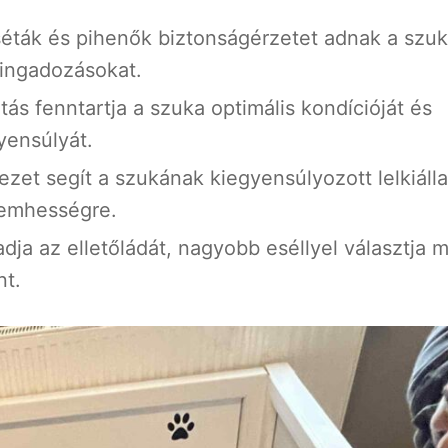
 séták és pihenők biztonságérzetet adnak a szu
 ingadozásokat.
itás fenntartja a szuka optimális kondícióját és
yensúlyát.
zet segít a szukának kiegyensúlyozott lelkiáll
vemhességre.
ja az elletőládát, nagyobb eséllyel választja m
nt.