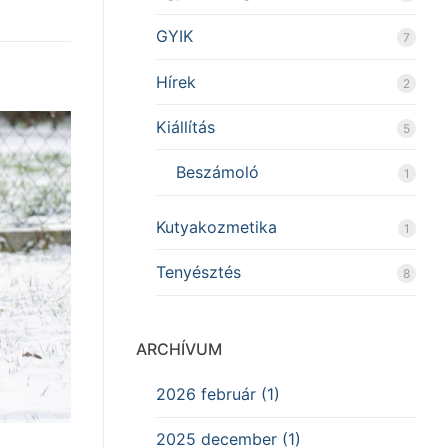
GYIK
7
Hírek
2
Kiállítás
5
Beszámoló
1
Kutyakozmetika
1
Tenyésztés
8
ARCHÍVUM
2026 február (1)
2025 december (1)