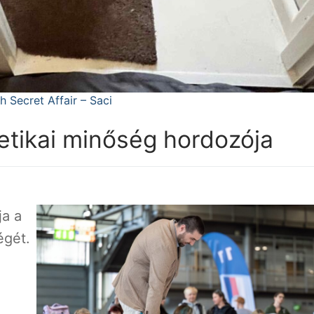
h Secret Affair – Saci
netikai minőség hordozója
ja a
égét.