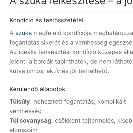
A szuka felkészítése – a 
Kondíció és testösszetétel
A
szuka
megfelelő kondíciója meghatározza
fogantatás sikerét és a vemhesség egészsé
Az ideális tenyésztési kondíció közepes áll
jelent: a bordák tapinthatók, de nem látható
kutya izmos, aktív és jól terhelhető.
Kerülendő állapotok
Túlsúly
: nehezített fogantatás, komplikált
vemhesség
Túl soványság
: csökkent tejtermelés, kiseb
alomszám