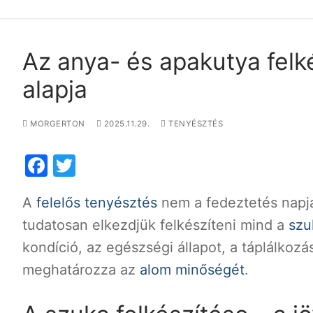
Az anya- és apakutya felk
alapja
MORGERTON
2025.11.29.
TENYÉSZTÉS
Facebook
Twitter
A
felelős tenyésztés
nem a fedeztetés napjá
tudatosan elkezdjük felkészíteni mind a
szu
kondíció, az egészségi állapot, a táplálkozás
meghatározza az
alom minőségét
.