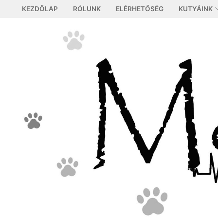
Ugrás
KEZDŐLAP
RÓLUNK
ELÉRHETŐSÉG
KUTYÁINK
a
tartalomra