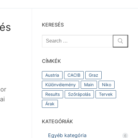
tés
KERESÉS
Keresése:
CÍMKÉK
Austria
CACIB
Graz
Különvélemény
Main
Niko
or
Results
Szőrápolás
Tervek
ai
Árak
KATEGÓRIÁK
Egyéb kategória
6