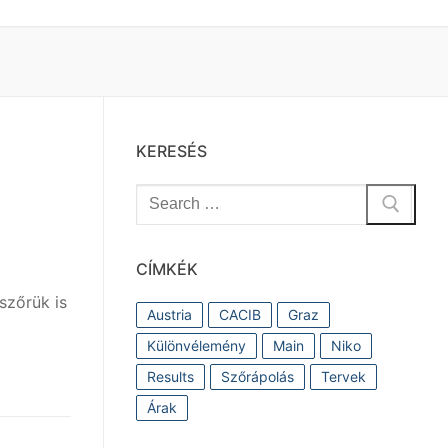
KERESÉS
Keresése:
CÍMKÉK
szőrük is
Austria
CACIB
Graz
Különvélemény
Main
Niko
Results
Szőrápolás
Tervek
Árak