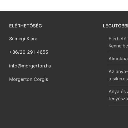
ELÉRHETŐSÉG
LEGUTÓBB
Sümegi Klára
Elérhető
Kennelb
+36/20-291-4655
Almokba
info@morgerton.hu
Az anya-
a sikeres
Morgerton Corgis
Anya és 
tenyészt