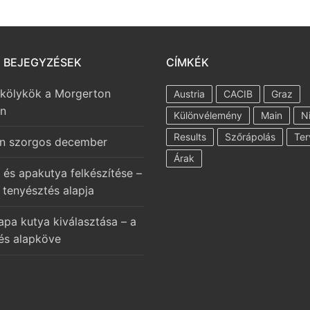
I BEJEGYZÉSEK
CÍMKÉK
 kölykök a Morgerton
Austria
CACIB
Graz
en
Különvélemény
Main
N
Results
Szőrápolás
Ter
n szorgos december
Árak
 és apakutya felkészítése –
 tenyésztés alapja
apa kutya kiválasztása – a
és alapköve