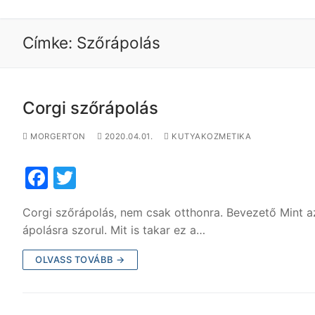
Címke:
Szőrápolás
Corgi szőrápolás
MORGERTON
2020.04.01.
KUTYAKOZMETIKA
F
T
a
w
Corgi szőrápolás, nem csak otthonra. Bevezető Mint az
c
itt
ápolásra szorul. Mit is takar ez a…
e
er
OLVASS TOVÁBB →
b
o
o