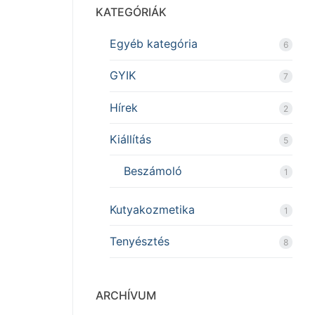
KATEGÓRIÁK
Egyéb kategória
6
GYIK
7
Hírek
2
Kiállítás
5
Beszámoló
1
Kutyakozmetika
1
Tenyésztés
8
ARCHÍVUM