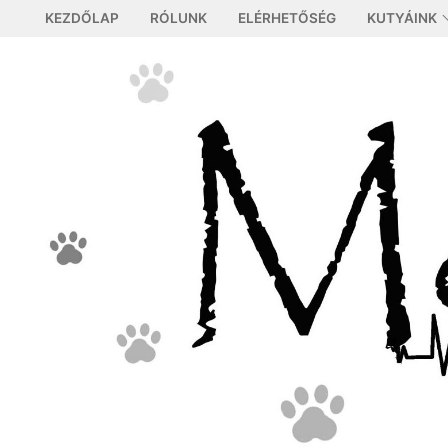
Ugrás
KEZDŐLAP
RÓLUNK
ELÉRHETŐSÉG
KUTYÁINK
a
tartalomra