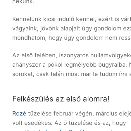
nekünk.
Kennelünk kicsi induló kennel, ezért is v
vágyaink, jövőnk alapjait úgy gondolom ez
mondhatom, hogy úgy gondolom nem rossz 
Az első felében, iszonyatos hullámvölgye
ahányszor a pokol legmélyebb bugyraiba.
sorokat, csak talán most mar le tudom írni 
Felkészülés az első alomra!
Rozé
tüzelése február végén, március elej
volt esedékes. Az ő tüzelése és az, hogy