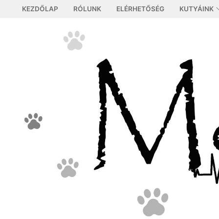
Ugrás
KEZDŐLAP
RÓLUNK
ELÉRHETŐSÉG
KUTYÁINK
a
tartalomra