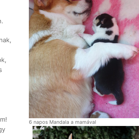
.
nak,
ok,
s
am!
6 napos Mandala a mamával
gy