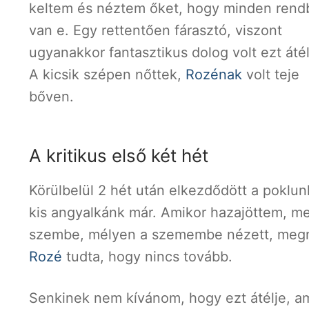
keltem és néztem őket, hogy minden rend
van e. Egy rettentően fárasztó, viszont
ugyanakkor fantasztikus dolog volt ezt átél
A kicsik szépen nőttek,
Rozénak
volt teje
bőven.
A kritikus első két hét
Körülbelül 2 hét után elkezdődött a poklun
kis angyalkánk már. Amikor hazajöttem, 
szembe, mélyen a szemembe nézett, megny
Rozé
tudta, hogy nincs tovább.
Senkinek nem kívánom, hogy ezt átélje, am