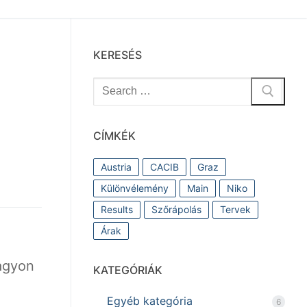
KERESÉS
Keresése:
CÍMKÉK
Austria
CACIB
Graz
Különvélemény
Main
Niko
Results
Szőrápolás
Tervek
Árak
Nagyon
KATEGÓRIÁK
Egyéb kategória
6