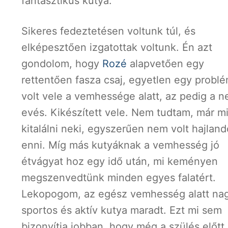
fantasztikus kutya.
Sikeres fedeztetésen voltunk túl, és
elképesztően izgatottak voltunk. Én azt
gondolom, hogy
Rozé
alapvetően egy
rettentően fasza csaj, egyetlen egy probl
volt vele a vemhessége alatt, az pedig a 
evés. Kikészített vele. Nem tudtam, már mi
kitalálni neki, egyszerűen nem volt hajland
enni. Míg más kutyáknak a vemhesség jó
étvágyat hoz egy idő után, mi keményen
megszenvedtünk minden egyes falatért.
Lekopogom, az egész vemhesség alatt na
sportos és aktív kutya maradt. Ezt mi sem
bizonyítja jobban, hogy még a szülés előtt