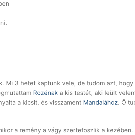
ben
ni.
k. Mi 3 hetet kaptunk vele, de tudom azt, hogy 
megmutattam
Rozénak
a kis testét, aki leült vele
alta a kicsit, és visszament
Mandalához
. Ő tu
ikor a remény a vágy szertefoszlik a kezében.