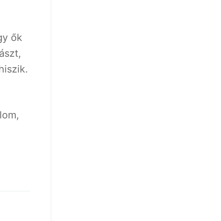
gy ők
ászt,
iszik.
olom,