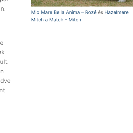
en.
Mio Mare Bella Anima – Rozé
és
Hazelmere
Mitch a Match – Mitch
se
ak
ult.
en
zdve
nt