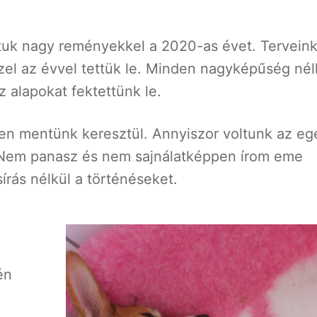
ártuk nagy reményekkel a 2020-as évet. Terveink
zel az évvel tettük le. Minden nagyképűség nél
alapokat fektettünk le.
ken mentünk keresztül. Annyiszor voltunk az eg
 Nem panasz és nem sajnálatképpen írom eme
sírás nélkül a történéseket.
én