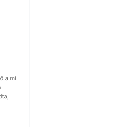
ő a mi
m
dta,