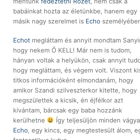
mentünk
fedeztetni
Rozét
, nem csak a
babáinkat hozta az életünkbe, hanem egy
másik nagy szerelmet is
Echo
személyében
Echot
megláttam és annyit mondtam Sanyi
hogy nekem Ő KELL! Már nem is tudom,
hányan voltak a helyükön, csak annyit tud
hogy megláttam, és végem volt. Viszont ki
titkos információként elmondanám, hogy
amikor Szandi szilveszterkor kitette, hogy
megszülettek a kicsik, én éjfélkor azt
kívántam, bárcsak egy baba hozzánk
kerülhetne
Így teljesüljön minden vágy
Echo
, egy kincs, egy megtestesült álom, e