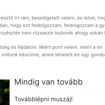
sztő írt rám, beszélgetett velem, és lehet, ho
ban, hogy ezt feldolgozzam, feldolgozzam a gy
enyésztés nem rózsaszín buborék ahogy sokan h
ség és fájdalom. Miért pont velem, miért a mi
el voltunk készülve, amire lehetett én úgy gond
Mindig van tovább
Továbblépni muszáj!