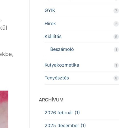
GYIK
7
,
Hírek
2
kül
Kiállítás
5
Beszámoló
1
ekbe,
Kutyakozmetika
1
Tenyésztés
8
ARCHÍVUM
2026 február (1)
2025 december (1)