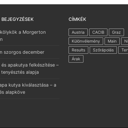
I BEJEGYZÉSEK
CÍMKÉK
 kölykök a Morgerton
Austria
CACIB
Graz
en
Különvélemény
Main
N
Results
Szőrápolás
Ter
n szorgos december
Árak
 és apakutya felkészítése –
 tenyésztés alapja
apa kutya kiválasztása – a
és alapköve