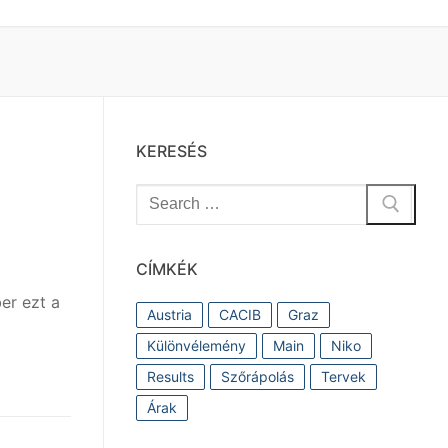
KERESÉS
Keresése:
CÍMKÉK
er ezt a
Austria
CACIB
Graz
Különvélemény
Main
Niko
Results
Szőrápolás
Tervek
Árak