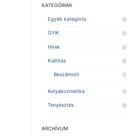
KATEGÓRIÁK
Egyéb kategória
6
GYIK
7
Hírek
2
Kiállítás
5
Beszámoló
1
Kutyakozmetika
1
Tenyésztés
8
ARCHÍVUM