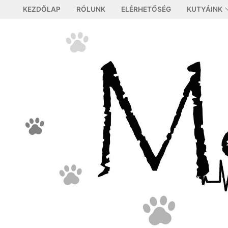
Ugrás
KEZDŐLAP
RÓLUNK
ELÉRHETŐSÉG
KUTYÁINK
a
tartalomra