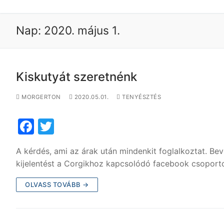
Nap:
2020. május 1.
Kiskutyát szeretnénk
MORGERTON
2020.05.01.
TENYÉSZTÉS
F
T
a
w
A kérdés, ami az árak után mindenkit foglalkoztat. Be
c
itt
kijelentést a Corgikhoz kapcsolódó facebook csopor
e
er
OLVASS TOVÁBB →
b
o
o