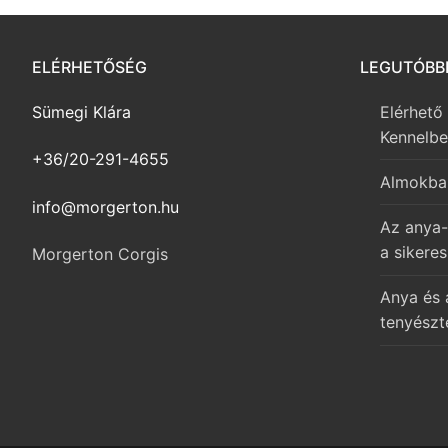
ELÉRHETŐSÉG
LEGUTÓBB
Sümegi Klára
Elérhető
Kennelb
+36/20-291-4655
Almokba
info@morgerton.hu
Az anya-
a sikeres
Morgerton Corgis
Anya és 
tenyészt