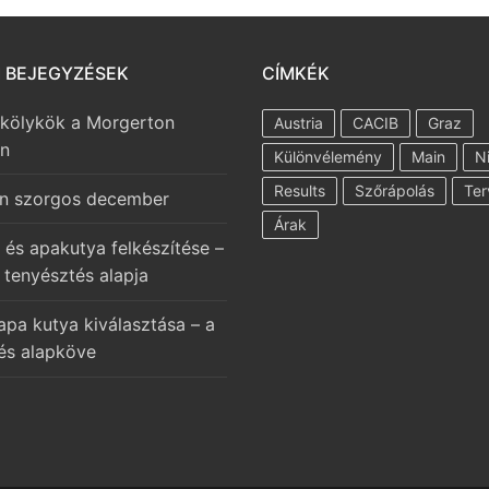
I BEJEGYZÉSEK
CÍMKÉK
 kölykök a Morgerton
Austria
CACIB
Graz
en
Különvélemény
Main
N
Results
Szőrápolás
Ter
n szorgos december
Árak
 és apakutya felkészítése –
 tenyésztés alapja
apa kutya kiválasztása – a
és alapköve