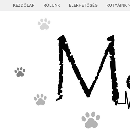
Ugrás
KEZDŐLAP
RÓLUNK
ELÉRHETŐSÉG
KUTYÁINK
a
tartalomra