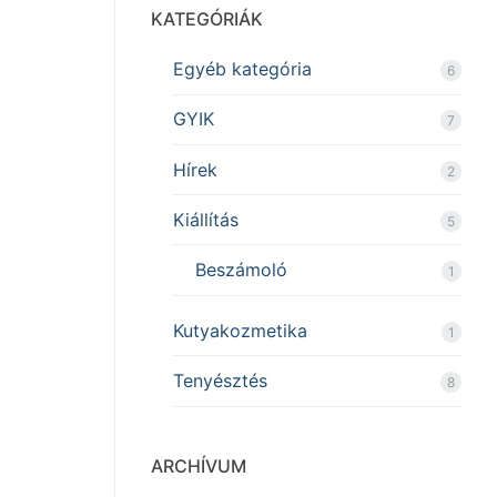
KATEGÓRIÁK
Egyéb kategória
6
GYIK
7
Hírek
2
Kiállítás
5
Beszámoló
1
Kutyakozmetika
1
Tenyésztés
8
ARCHÍVUM