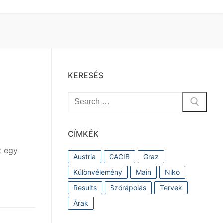
KERESÉS
Keresése:
CÍMKÉK
t egy
Austria
CACIB
Graz
Különvélemény
Main
Niko
Results
Szőrápolás
Tervek
Árak