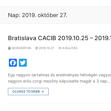
Nap:
2019. október 27.
Bratislava CACIB 2019.10.25 – 2019.
MORGERTON
2019.10.27.
KIÁLLÍTÁS
F
T
a
w
Egy nagyon tartalmas és eredményes hétvégén vagyun
c
itt
nagyon erős corgi mezőny képviselte magát a 3 nap…
e
er
OLVASS TOVÁBB →
b
o
o