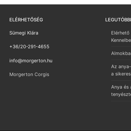
ELÉRHETŐSÉG
LEGUTÓBB
Sümegi Klára
Elérhető
Kennelb
+36/20-291-4655
Almokba
info@morgerton.hu
Az anya-
a sikeres
Morgerton Corgis
Anya és 
tenyészt