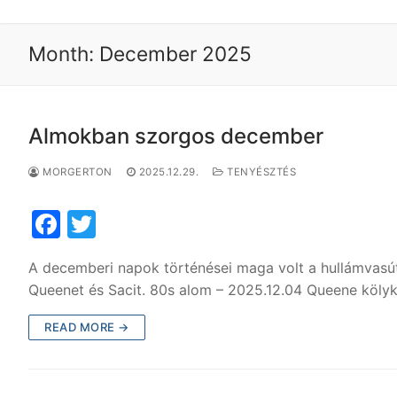
Month:
December 2025
Almokban szorgos december
MORGERTON
2025.12.29.
TENYÉSZTÉS
F
T
a
w
A decemberi napok történései maga volt a hullámvasút
c
itt
Queenet és Sacit. 80s alom – 2025.12.04 Queene köly
e
er
READ MORE →
b
o
o