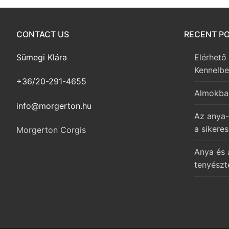
CONTACT US
RECENT P
Sümegi Klára
Elérhető
Kennelb
+36/20-291-4655
Almokba
info@morgerton.hu
Az anya-
a sikeres
Morgerton Corgis
Anya és 
tenyészt