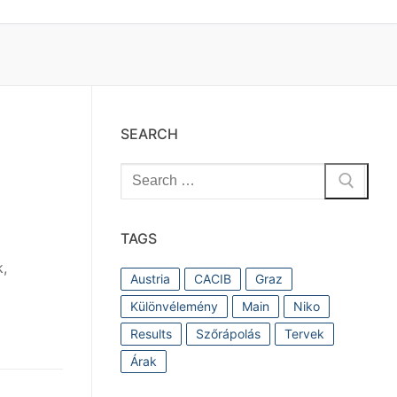
SEARCH
Search
for:
TAGS
k,
Austria
CACIB
Graz
Különvélemény
Main
Niko
Results
Szőrápolás
Tervek
Árak