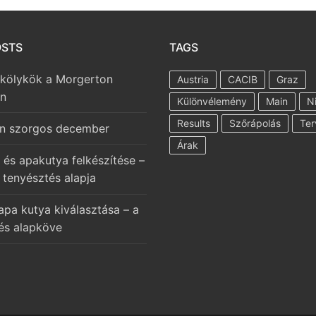
OSTS
TAGS
 kölykök a Morgerton
Austria
CACIB
Graz
en
Különvélemény
Main
N
Results
Szőrápolás
Ter
n szorgos december
Árak
 és apakutya felkészítése –
 tenyésztés alapja
apa kutya kiválasztása – a
és alapköve