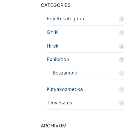
CATEGORIES
Egyéb kategória
6
GYIK
7
Hírek
2
Exhibition
5
Beszámoló
1
Kutyakozmetika
1
Tenyésztés
8
ARCHÍVUM