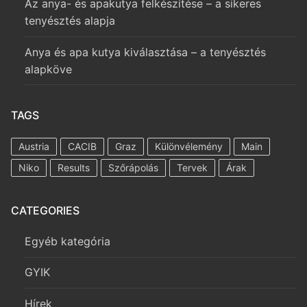
Az anya- és apakutya felkészítése – a sikeres
tenyésztés alapja
Anya és apa kutya kiválasztása – a tenyésztés
alapköve
TAGS
Austria
CACIB
Graz
Különvélemény
Main
Niko
Results
Szőrápolás
Tervek
Árak
CATEGORIES
Egyéb kategória
GYIK
Hírek