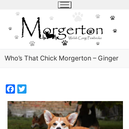
Skip
to
content
Who’s That Chick Morgerton – Ginger
Facebook
Twitter