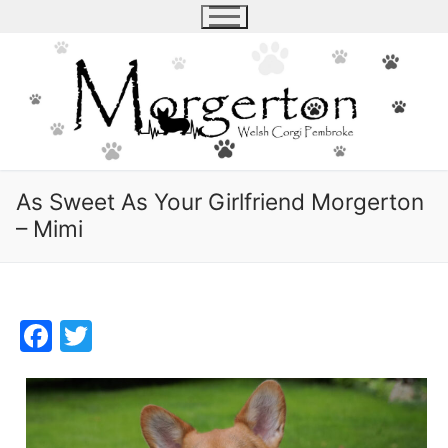
Skip
to
content
As Sweet As Your Girlfriend Morgerton
– Mimi
Facebook
Twitter