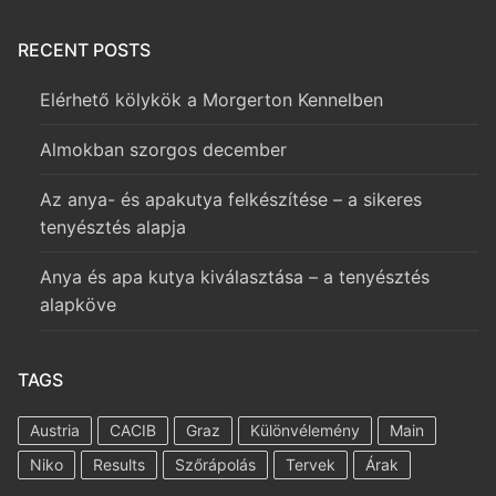
RECENT POSTS
Elérhető kölykök a Morgerton Kennelben
Almokban szorgos december
Az anya- és apakutya felkészítése – a sikeres
tenyésztés alapja
Anya és apa kutya kiválasztása – a tenyésztés
alapköve
TAGS
Austria
CACIB
Graz
Különvélemény
Main
Niko
Results
Szőrápolás
Tervek
Árak